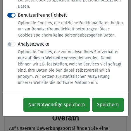
ist. Diese Cookies speichern
keine
personenbezogenen
Services
Daten.
Benutzerfreundlichkeit
Optionale Cookies, die nützliche Funktionalitäten bieten,
um zur Benutzerfreundlichkeit beizutragen. Diese
Terminvereinbarung Bürgerbüro
Cookies speichern
keine
personenbezogenen Daten.
Reservieren Sie für Ihr Anliegen einen Termin im
Analysezwecke
Bürgerbüro.
Optionale Cookies, die zur Analyse Ihres Surfverhalten
nur auf dieser Webseite
verwendet werden. Damit
können wir z.B. feststellen, welche Services viel gefragt
sind. Ihre Daten bleiben dabei selbstverständlich
Fundbüro
anonym. Wir setzen zur statistischen Auswertung
unserer Website die Software Matomo ein.
Hier geht's zum Fundbüro online.
Nur Notwendige speichern
Speichern
Bewerbungsportal der Stadt
Overath
Auf unserem Bewerbungsportal finden Sie eine