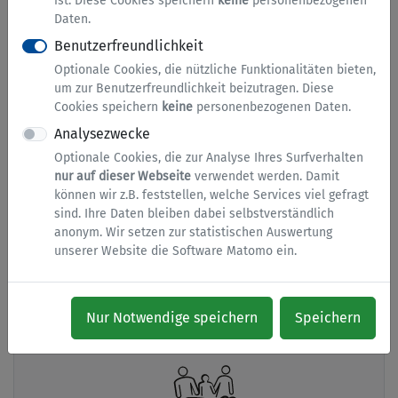
ist. Diese Cookies speichern
keine
personenbezogenen
Daten.
Benutzerfreundlichkeit
Optionale Cookies, die nützliche Funktionalitäten bieten,
um zur Benutzerfreundlichkeit beizutragen. Diese
Urkunden, Ausweise und Pässe
Cookies speichern
keine
personenbezogenen Daten.
Analysezwecke
Optionale Cookies, die zur Analyse Ihres Surfverhalten
nur auf dieser Webseite
verwendet werden. Damit
können wir z.B. feststellen, welche Services viel gefragt
sind. Ihre Daten bleiben dabei selbstverständlich
anonym. Wir setzen zur statistischen Auswertung
unserer Website die Software Matomo ein.
Arbeit und Gewerbe
Nur Notwendige speichern
Speichern