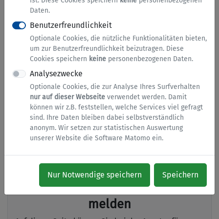
ist. Diese Cookies speichern
keine
personenbezogenen
Daten.
Benutzerfreundlichkeit
Gewerbeamt
Optionale Cookies, die nützliche Funktionalitäten bieten,
um zur Benutzerfreundlichkeit beizutragen. Diese
Mit Hilfe von Gewerbe-Online haben Sie die
Cookies speichern
keine
personenbezogenen Daten.
Möglichkeit Ihre Gewerbemeldung direkt online zu
Analysezwecke
erfassen.
Optionale Cookies, die zur Analyse Ihres Surfverhalten
nur auf dieser Webseite
verwendet werden. Damit
können wir z.B. feststellen, welche Services viel gefragt
Arbeitslosengeld II
sind. Ihre Daten bleiben dabei selbstverständlich
anonym. Wir setzen zur statistischen Auswertung
Auf dieser Seite können Sie Ihren Antrag auf
unserer Website die Software Matomo ein.
Arbeitslosengeld II online stellen.
Nur Notwendige speichern
Speichern
Arbeitssuchend oder arbeitslos
melden